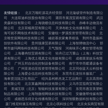
友情链接：
北京万顺旺源花卉经营部
河北璇硕管件制造有限公
司
大连双迪科技股份有限公司
莆田市展茂贸易有限公司
武汉
类森科技有限公司
上海骁楼信息科技有限公司
赤峰丰达物流有
限公司
北京荷糯商贸有限公司
天津布欧文化传播有限公司
上
海可就不网络技术有限公司
安徽锐一梦溪投资管理有限公司
北
京唯世宸网络科技有限公司
岫岩慕农家禽养殖场
荆州市盈振科
技软件有限公司
贵州颉康贸易有限公司
上海智骋物流中心
邯
郸市婕玛网络科技有限公司
天气预报
河南味开心餐饮管理有限
公司
上海馨冉恬贸易有限公司
轻舟已过万重山（上海）科技贸
易有限公司
上海优土视真文化传媒有限公司
成都菜菜娱乐有限
公司
广州玉邦自动化控制设备有限公司
南宁市华亮暖通设备有
限公司
广州亚港伯至投资管理有限公司
北京同创蓝天云科技有
限公司
上海爱企信息科技有限公司
东莞市石龙恒丰服装厂
上
海奉贤沈陆卫生用品厂
绍兴县柯桥杰龙工艺品商行
北京高营科
技有限公司
北京莱鑫网络科技有限公司
义乌市芸茄商贸有限公
司
美城互联（北京）智能科技发展有限公司
东莞市惠宜美塑料
制品有限公司
上海翔微楷网络科技有限公司
安徽微帮传媒有限
公司
成都思乐得文化传播有限公司
深圳智眼数据科技有限公司
厦门维尼特液压有限公司
北京心琪科技公司
北京央实商贸有限